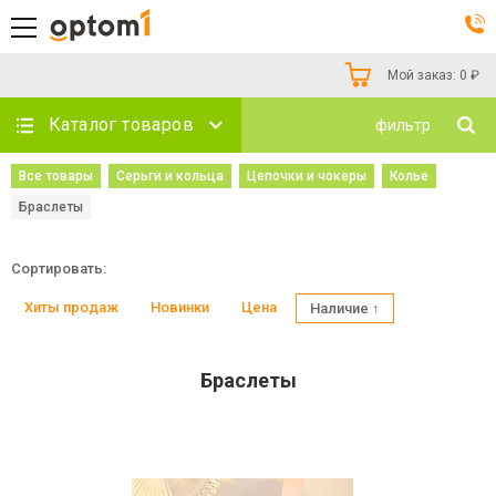
Мой заказ:
0
₽
Каталог товаров
фильтр
Все товары
Серьги и кольца
Цепочки и чокеры
Колье
Браслеты
Сортировать:
Хиты продаж
Новинки
Цена
Наличие ↑
Браслеты