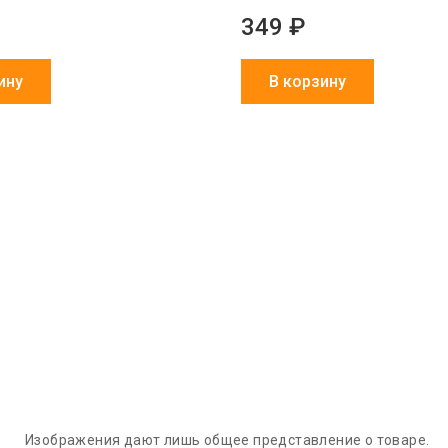
349 ₽
ину
В корзину
Обмен брака
Агрессивно
Более 1500
за наш счет
низкие цены
партнеров в 
и СНГ
Изображения дают лишь общее представление о товаре.