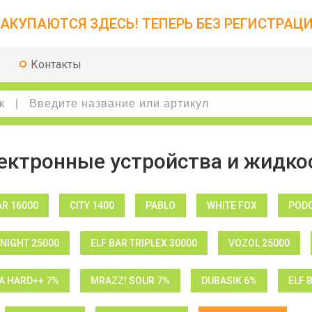
АКУПАЮТСЯ ЗДЕСЬ! ТЕПЕРЬ БЕЗ РЕГИСТРАЦИ
Контакты
ектронные устройства и жидко
AR 16000
CITY 1400
PABLO
WHITE FOX
PODO
NIGHT 25000
ELF BAR TRIPLEX 30000
VOZOL 25000
 HARD++ 7%
MRAZZ! SOUR 7%
DUBASIK 6%
ELF 