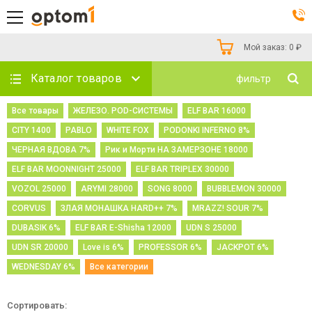
Мой заказ:
0
₽
Каталог товаров
фильтр
Все товары
ЖЕЛЕЗО. POD-СИСТЕМЫ
ELF BAR 16000
CITY 1400
PABLO
WHITE FOX
PODONKI INFERNO 8%
ЧЕРНАЯ ВДОВА 7%
Рик и Морти НА ЗАМЕРЗОНЕ 18000
ELF BAR MOONNIGHT 25000
ELF BAR TRIPLEX 30000
VOZOL 25000
ARYMI 28000
SONG 8000
BUBBLEMON 30000
CORVUS
ЗЛАЯ МОНАШКА HARD++ 7%
MRAZZ! SOUR 7%
DUBASIK 6%
ELF BAR E-Shisha 12000
UDN S 25000
UDN SR 20000
Love is 6%
PROFESSOR 6%
JACKPOT 6%
WEDNESDAY 6%
Все категории
Сортировать: