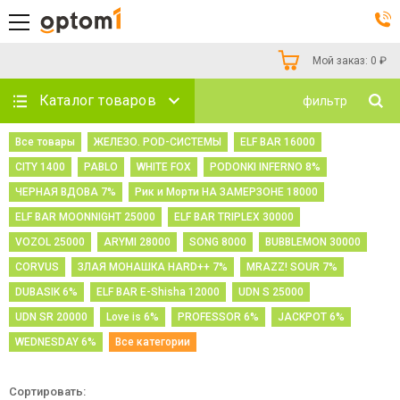
Мой заказ:
0
₽
Каталог товаров
фильтр
Все товары
ЖЕЛЕЗО. POD-СИСТЕМЫ
ELF BAR 16000
CITY 1400
PABLO
WHITE FOX
PODONKI INFERNO 8%
ЧЕРНАЯ ВДОВА 7%
Рик и Морти НА ЗАМЕРЗОНЕ 18000
ELF BAR MOONNIGHT 25000
ELF BAR TRIPLEX 30000
VOZOL 25000
ARYMI 28000
SONG 8000
BUBBLEMON 30000
CORVUS
ЗЛАЯ МОНАШКА HARD++ 7%
MRAZZ! SOUR 7%
DUBASIK 6%
ELF BAR E-Shisha 12000
UDN S 25000
UDN SR 20000
Love is 6%
PROFESSOR 6%
JACKPOT 6%
WEDNESDAY 6%
Все категории
Сортировать: