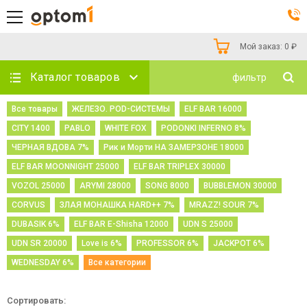
Мой заказ:
0
₽
Каталог товаров
фильтр
Все товары
ЖЕЛЕЗО. POD-СИСТЕМЫ
ELF BAR 16000
CITY 1400
PABLO
WHITE FOX
PODONKI INFERNO 8%
ЧЕРНАЯ ВДОВА 7%
Рик и Морти НА ЗАМЕРЗОНЕ 18000
ELF BAR MOONNIGHT 25000
ELF BAR TRIPLEX 30000
VOZOL 25000
ARYMI 28000
SONG 8000
BUBBLEMON 30000
CORVUS
ЗЛАЯ МОНАШКА HARD++ 7%
MRAZZ! SOUR 7%
DUBASIK 6%
ELF BAR E-Shisha 12000
UDN S 25000
UDN SR 20000
Love is 6%
PROFESSOR 6%
JACKPOT 6%
WEDNESDAY 6%
Все категории
Сортировать: