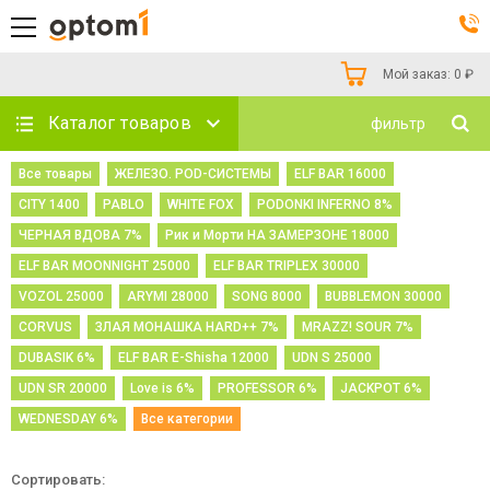
Мой заказ:
0
₽
Каталог товаров
фильтр
Все товары
ЖЕЛЕЗО. POD-СИСТЕМЫ
ELF BAR 16000
CITY 1400
PABLO
WHITE FOX
PODONKI INFERNO 8%
ЧЕРНАЯ ВДОВА 7%
Рик и Морти НА ЗАМЕРЗОНЕ 18000
ELF BAR MOONNIGHT 25000
ELF BAR TRIPLEX 30000
VOZOL 25000
ARYMI 28000
SONG 8000
BUBBLEMON 30000
CORVUS
ЗЛАЯ МОНАШКА HARD++ 7%
MRAZZ! SOUR 7%
DUBASIK 6%
ELF BAR E-Shisha 12000
UDN S 25000
UDN SR 20000
Love is 6%
PROFESSOR 6%
JACKPOT 6%
WEDNESDAY 6%
Все категории
Сортировать: