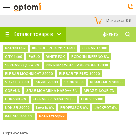
Мой заказ:
0
₽
Каталог товаров
фильтр
Все товары
ЖЕЛЕЗО. POD-СИСТЕМЫ
ELF BAR 16000
CITY 1400
PABLO
WHITE FOX
PODONKI INFERNO 8%
ЧЕРНАЯ ВДОВА 7%
Рик и Морти НА ЗАМЕРЗОНЕ 18000
ELF BAR MOONNIGHT 25000
ELF BAR TRIPLEX 30000
VOZOL 25000
ARYMI 28000
SONG 8000
BUBBLEMON 30000
CORVUS
ЗЛАЯ МОНАШКА HARD++ 7%
MRAZZ! SOUR 7%
DUBASIK 6%
ELF BAR E-Shisha 12000
UDN S 25000
UDN SR 20000
Love is 6%
PROFESSOR 6%
JACKPOT 6%
WEDNESDAY 6%
Все категории
Сортировать: