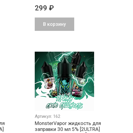
299 ₽
В корзину
Минимальный
Все товары
Работа
РФ
заказ 1000 ₽
в наличии
и физ
на складе
Артикул: 162
ля
MonsterVapor жидкость для
A]
заправки 30 мл 5% [2ULTRA]