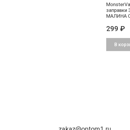
MonsterVa
заправки 
МАЛИНА 
299 ₽
В корз
zakaz@optom1.ru