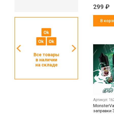
299 ₽
В корз
мальный
Все товары
Работаем с ИП
з 1000 ₽
в наличии
и физлицами
на складе
Артикул: 16
MonsterVa
заправки 