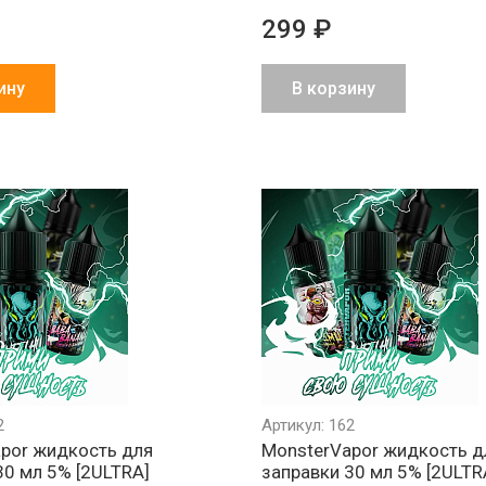
299 ₽
ину
В корзину
Обмен брака
Агрессивно
Более 1500
за наш счет
низкие цены
партнеров в 
и СНГ
2
Артикул: 162
por жидкость для
MonsterVapor жидкость д
30 мл 5% [2ULTRA]
заправки 30 мл 5% [2ULTR