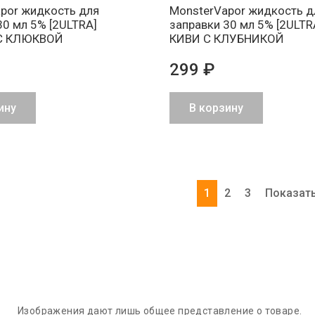
por жидкость для
MonsterVapor жидкость д
30 мл 5% [2ULTRA]
заправки 30 мл 5% [2ULTR
С КЛЮКВОЙ
КИВИ С КЛУБНИКОЙ
299 ₽
ину
В корзину
1
2
3
Показать
Изображения дают лишь общее представление о товаре.