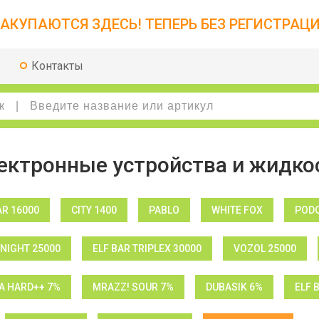
АКУПАЮТСЯ ЗДЕСЬ! ТЕПЕРЬ БЕЗ РЕГИСТРАЦИ
Контакты
ектронные устройства и жидко
AR 16000
CITY 1400
PABLO
WHITE FOX
PODO
NIGHT 25000
ELF BAR TRIPLEX 30000
VOZOL 25000
 HARD++ 7%
MRAZZ! SOUR 7%
DUBASIK 6%
ELF 