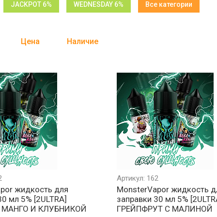
JACKPOT 6%
WEDNESDAY 6%
Все категории
Цена
Наличие
2
Артикул: 162
por жидкость для
MonsterVapor жидкость д
30 мл 5% [2ULTRA]
заправки 30 мл 5% [2ULTR
 МАНГО И КЛУБНИКОЙ
ГРЕЙПФРУТ С МАЛИНОЙ