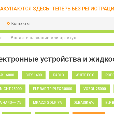
АКУПАЮТСЯ ЗДЕСЬ! ТЕПЕРЬ БЕЗ РЕГИСТРАЦИ
Контакты
ектронные устройства и жидко
AR 16000
CITY 1400
PABLO
WHITE FOX
PODO
NIGHT 25000
ELF BAR TRIPLEX 30000
VOZOL 25000
 HARD++ 7%
MRAZZ! SOUR 7%
DUBASIK 6%
ELF 