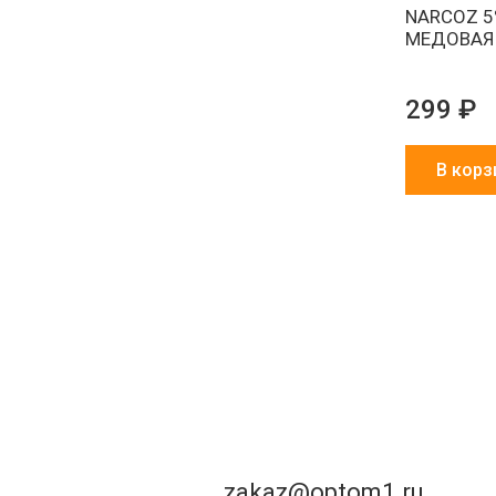
NARCOZ 5
МЕДОВАЯ
299 ₽
В корз
zakaz@optom1.ru