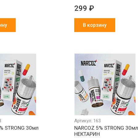
299 ₽
ину
В корзину
Обмен брака
Агрессивно
Более 1500
за наш счет
низкие цены
партнеров в 
и СНГ
3
Артикул: 163
% STRONG 30мл
NARCOZ 5% STRONG 30м
НЕКТАРИН