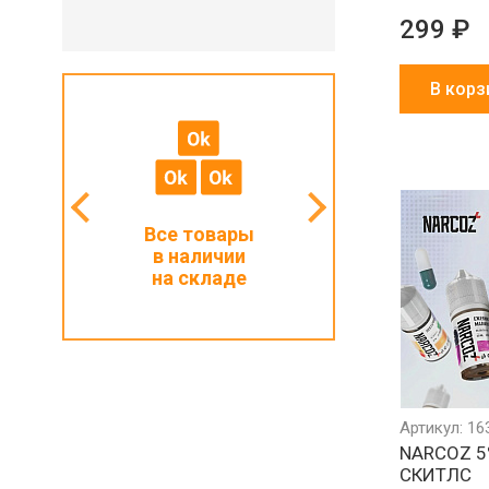
299 ₽
В корз
мальный
Все товары
Работаем с ИП
з 1000 ₽
в наличии
и физлицами
на складе
Артикул: 16
NARCOZ 5
СКИТЛС