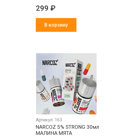
299 ₽
В корзину
Минимальный
Все товары
Работа
РФ
заказ 1000 ₽
в наличии
и физ
на складе
Артикул: 163
л
NARCOZ 5% STRONG 30мл
МАЛИНА МЯТА