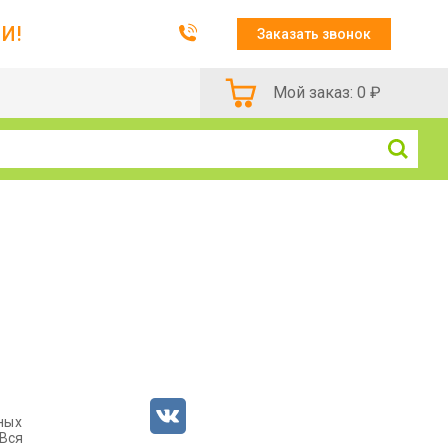
И!
Заказать звонок
Мой заказ:
0
₽
ных
 Вся