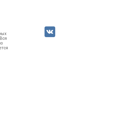
ных
 Вся
но
ется