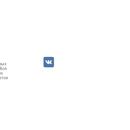
ных
 Вся
но
ется