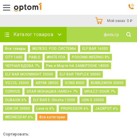
Мой заказ:
0
₽
Каталог товаров
фильтр
Все товары
ЖЕЛЕЗО. POD-СИСТЕМЫ
ELF BAR 16000
CITY 1400
PABLO
WHITE FOX
PODONKI INFERNO 8%
ЧЕРНАЯ ВДОВА 7%
Рик и Морти НА ЗАМЕРЗОНЕ 18000
ELF BAR MOONNIGHT 25000
ELF BAR TRIPLEX 30000
VOZOL 25000
ARYMI 28000
SONG 8000
BUBBLEMON 30000
CORVUS
ЗЛАЯ МОНАШКА HARD++ 7%
MRAZZ! SOUR 7%
DUBASIK 6%
ELF BAR E-Shisha 12000
UDN S 25000
UDN SR 20000
Love is 6%
PROFESSOR 6%
JACKPOT 6%
WEDNESDAY 6%
Все категории
Сортировать: