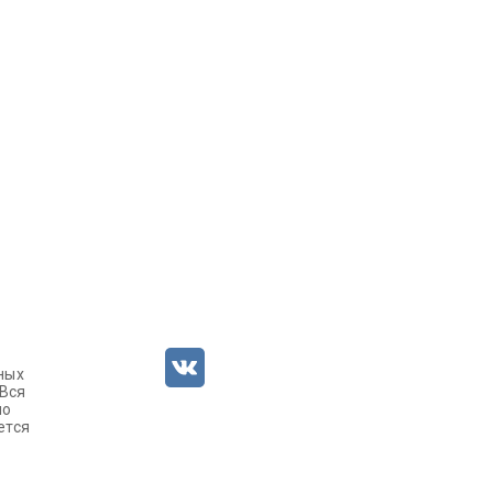
ных
 Вся
но
ется