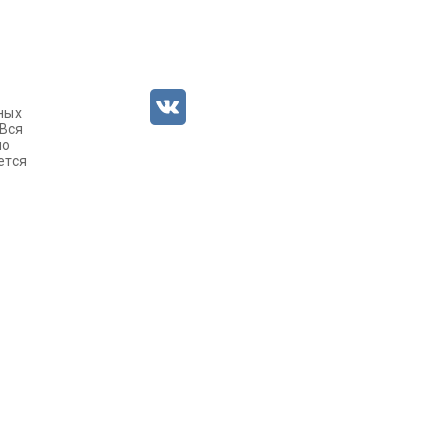
ных
 Вся
но
ется