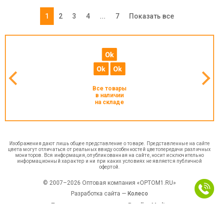
1
2
3
4
...
7
Показать все
Все товары
в наличии
на складе
Изображения дают лишь общее представление о товаре. Представленные на сайте
цвета могут отличаться от реальных ввиду особенностей цветопередачи различных
мониторов. Вся информация, опубликованная на сайте, носит исключительно
информационный характер и ни при каких условиях не является публичной
офертой.
© 2007–2026 Оптовая компания «OPTOM1.RU»
Разработка сайта —
Колесо
Техническая поддержка —
Parallax Media