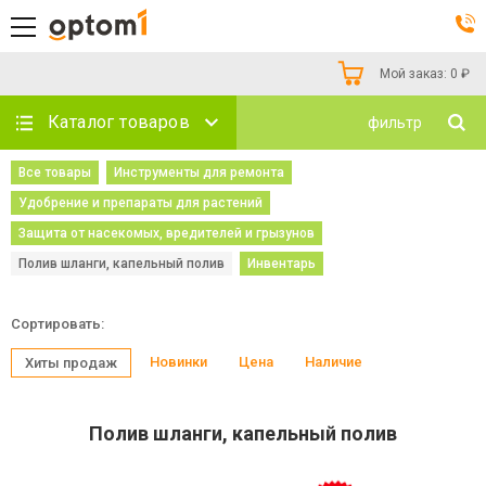
Мой заказ:
0
₽
Каталог товаров
фильтр
Все товары
Инструменты для ремонта
Удобрение и препараты для растений
Защита от насекомых, вредителей и грызунов
Полив шланги, капельный полив
Инвентарь
Сортировать:
Новинки
Цена
Наличие
Хиты продаж
Полив шланги, капельный полив