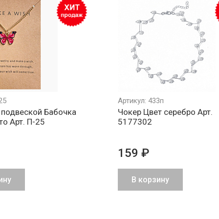
25
Артикул: 433п
 подвеской Бабочка
Чокер Цвет серебро Арт.
то Арт. П-25
5177302
159 ₽
ину
В корзину