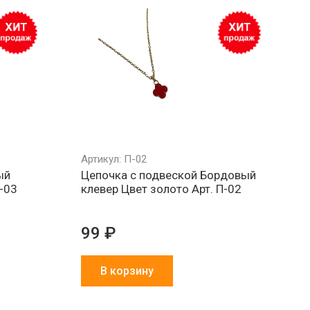
Минимальный
Все товары
Работа
РФ
заказ 1000 ₽
в наличии
и физ
на складе
Артикул: П-02
ый
Цепочка с подвеской Бордовый
П-03
клевер Цвет золото Арт. П-02
99 ₽
В корзину