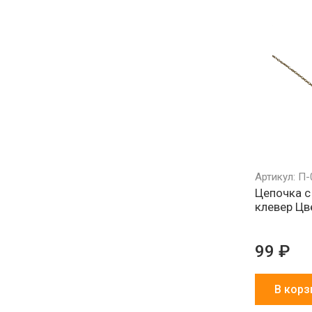
Артикул: П-
Цепочка с
клевер Цв
99 ₽
В корз