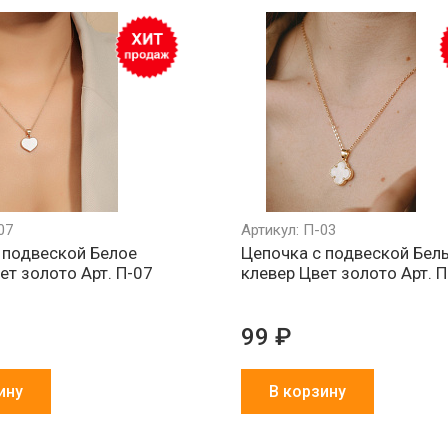
Обмен брака
Агрессивно
Более 1500
за наш счет
низкие цены
партнеров в 
и СНГ
07
Артикул: П-03
 подвеской Белое
Цепочка с подвеской Бел
ет золото Арт. П-07
клевер Цвет золото Арт. 
99 ₽
ину
В корзину