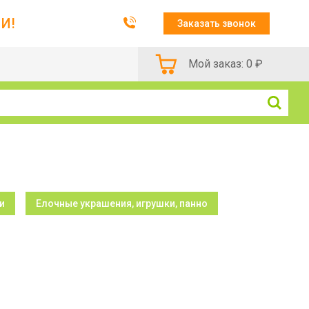
И!
Заказать звонок
Мой заказ:
0
₽
и
Елочные украшения, игрушки, панно