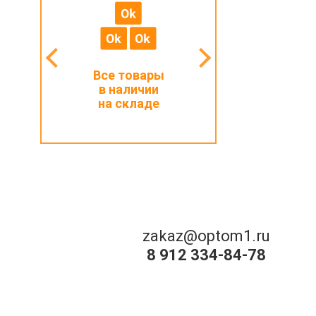
мальный
Все товары
Работаем с ИП
з 1000 ₽
в наличии
и физлицами
на складе
zakaz@optom1.ru
8 912 334-84-78