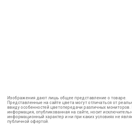
Обмен брака
Агрессивно
Более 1500
за наш счет
низкие цены
партнеров в 
и СНГ
Изображения дают лишь общее представление о товаре.
Представленные на сайте цвета могут отличаться от реаль
ввиду особенностей цветопередачи различных мониторов.
информация, опубликованная на сайте, носит исключитель
информационный характер и ни при каких условиях не явля
публичной офертой.