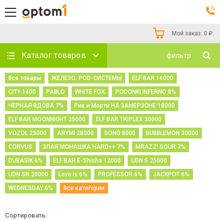
Мой заказ:
0
₽
Каталог товаров
фильтр
Все товары
ЖЕЛЕЗО. POD-СИСТЕМЫ
ELF BAR 16000
CITY 1400
PABLO
WHITE FOX
PODONKI INFERNO 8%
ЧЕРНАЯ ВДОВА 7%
Рик и Морти НА ЗАМЕРЗОНЕ 18000
ELF BAR MOONNIGHT 25000
ELF BAR TRIPLEX 30000
VOZOL 25000
ARYMI 28000
SONG 8000
BUBBLEMON 30000
CORVUS
ЗЛАЯ МОНАШКА HARD++ 7%
MRAZZ! SOUR 7%
DUBASIK 6%
ELF BAR E-Shisha 12000
UDN S 25000
UDN SR 20000
Love is 6%
PROFESSOR 6%
JACKPOT 6%
WEDNESDAY 6%
Все категории
Сортировать: