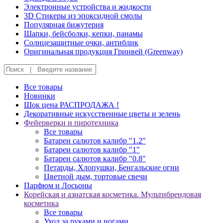
Электронные устройства и жидкости
3D Стикеры из эпоксидной смолы
Популярная бижутерия
Шапки, бейсболки, кепки, панамы
Солнцезащитные очки, антиблик
Оригинальная продукция Гринвей (Greenway)
Все товары
Новинки
Шок цена РАСПРОДАЖА !
Декоративные искусственные цветы и зелень
Фейерверки и пиротехника
Все товары
Батареи салютов калибр "1.2"
Батареи салютов калибр "1"
Батареи салютов калибр "0.8"
Петарды, Хлопушки, Бенгальские огни
Цветной дым, тортовые свечи
Парфюм и Лосьоны
Корейская и азиатская косметика. Мультибрендовая
косметика
Все товары
Уход за руками и ногами