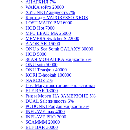
WAKA soPro 20000
ХУLINET? жидкость 7%
Картридж VAPORESSO XROS
LOST MARY BM16000
HQD Hot 7000
MFU LEAD MA 25000
MEMERS Switcher S 22000
AAOK AK 15000
ONU x Sea Somk GALAXY 30000
HQD 5000
ЗЛАЯ МОНАШКА жидкость 7%
ONU soto 50000
ONU Телефон 40000
KORI E-hookah 100000
NARCOZ 2%
Lost Mary никотиновые пластинки
ELF BAR 18000
Рик и Морти НА ЗАМЕРЗОНЕ 5%
DUAL Salt жидкость 5%
PODONKI Podgon жидкость 3%
INFLAVE max 4000
INFLAVE PRO 7000
SCAMMM 20000
ELF BAR 30000
VapeSoul V-CIGA 4000