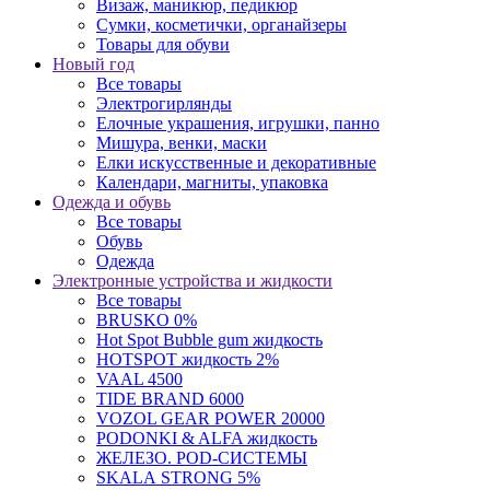
Сумки, косметички, органайзеры
Товары для обуви
Новый год
Все товары
Электрогирлянды
Елочные украшения, игрушки, панно
Мишура, венки, маски
Елки искусственные и декоративные
Календари, магниты, упаковка
Одежда и обувь
Все товары
Обувь
Одежда
Электронные устройства и жидкости
Все товары
BRUSKO 0%
Hot Spot Bubble gum жидкость
HOTSPOT жидкость 2%
VAAL 4500
TIDE BRAND 6000
VOZOL GEAR POWER 20000
PODONKI & ALFA жидкость
ЖЕЛЕЗО. POD-СИСТЕМЫ
SKАLА STRONG 5%
АНАРХИЯ 7%