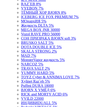
RAZ`EB 8%
VYEBON 7%
ТЁМНЫЙ ХОР BJORN 8%
ICEBERG ICE FOX PREMIUM 7%
МОнархИЯ 5%
Жидкость DLTA 5%
MEGA BOX JNR 30000
Vozol RAVE PRO 56000
СОН ПРИЗРАКА BJORN soft 3%
BRUSKO SALT 5%
DOTA DOUBLE ICE 5%
SKАLА STRONG 2%
MAD 7%
MonsterVapor жидкость 5%
NARCOZ 5%
TRAVA SALT 2%
YUMMY HARD 5%
TOYZ Cyber & ANNIMA LOVE 7%
Xylinet Raz`eb 5%
Puffmi DURA 18000
BJORN X VМЁД 6%
RICK and MORTY ACID 6%
VVILD 22000
ИНДИВИDUALL 5%
Podonki VINTAGE 5%