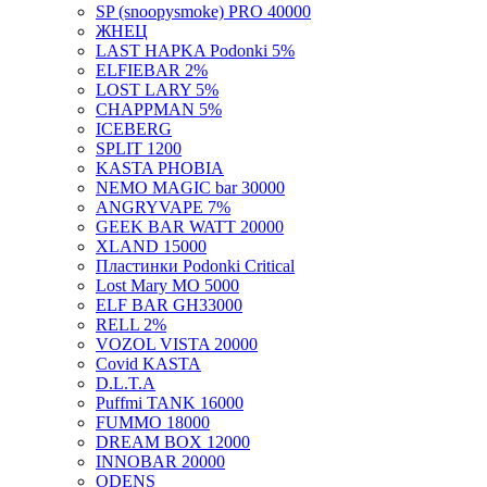
SP (snoopysmoke) PRO 40000
ЖНЕЦ
LAST HAPKA Podonki 5%
ELFIEBAR 2%
LOST LARY 5%
CHAPPMAN 5%
ICEBERG
SPLIT 1200
KASTA PHOBIA
NEMO MAGIC bar 30000
ANGRYVAPE 7%
GEEK BAR WATT 20000
XLAND 15000
Пластинки Podonki Critical
Lost Mary MO 5000
ELF BAR GH33000
RELL 2%
VOZOL VISTA 20000
Covid KASTA
D.L.T.A
Puffmi TANK 16000
FUMMO 18000
DREAM BOX 12000
INNOBAR 20000
ODENS