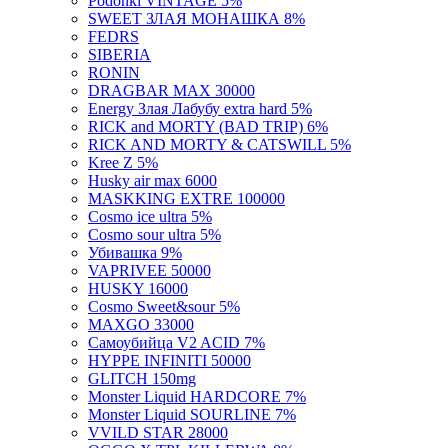
SWEET ЗЛАЯ МОНАШКА 8%
FEDRS
SIBERIA
RONIN
DRAGBAR MAX 30000
Energy Злая Лабубу extra hard 5%
RICK and MORTY (BAD TRIP) 6%
RICK AND MORTY & CATSWILL 5%
Kree Z 5%
Husky air max 6000
MASKKING EXTRE 100000
Cosmo ice ultra 5%
Cosmo sour ultra 5%
Убивашка 9%
VAPRIVEE 50000
HUSKY 16000
Cosmo Sweet&sour 5%
MAXGO 33000
Самоубийца V2 ACID 7%
HYPPE INFINITI 50000
GLITCH 150mg
Monster Liquid HARDCORE 7%
Monster Liquid SOURLINE 7%
VVILD STAR 28000
OGGO X TPL KILLERWA 8%