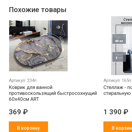
Похожие товары
Артикул: 234п
Артикул: 165
Коврик для ванной
Стеллаж - п
противоскользящий быстросохнущий
стиральную
60х40см ART
369 ₽
1 390 ₽
В корзину
В корзин