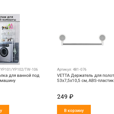
п YP101/YP102/TW-106
Артикул: 481-076
олка для ванной под
VETTA Держатель для полот
 машину
53х7,5х10,5 см, ABS-пластик
249 ₽
у
В корзину