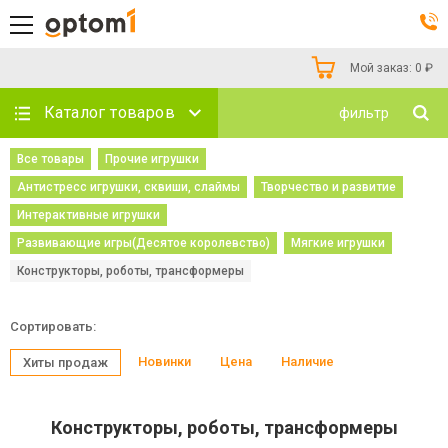
Мой заказ:
0
₽
Каталог товаров
фильтр
Все товары
Прочие игрушки
Антистресс игрушки, сквиши, слаймы
Творчество и развитие
Интерактивные игрушки
Развивающие игры(Десятое королевство)
Мягкие игрушки
Конструкторы, роботы, трансформеры
Сортировать:
Новинки
Цена
Наличие
Хиты продаж
Конструкторы, роботы, трансформеры