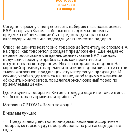
Все товары
в наличии
на складе
Сегодня огромную популярность набирают так называемые
ВАУ товары из Китая: любопытные гаджеты, полезные
предметы облегчающие быт, средства для красоты и
аксессуары идеально подходящие в качестве подарка.
Спрос на данную категорию товаров действительно огромен. А
на спрос, как говорится, рождает предложение. Еще недавно
первые российские магазины, реализующие ВАУ-товары,
получали огромную прибыль, так как практически
отсутствовала конкуренция. Но это продлилось недолго. За
короткий промежуток времени появились десятки, а то и сотни
тысяч магазинов, продающих эту интересную продукцию. И
сейчас, чтобы удержаться на плаву, необходимо ежедневно
обходить конкурентов, предлагая эксклюзивный товар по
приемлемым ценам.
Где же купить товары из Китая оптом, да еще и по такой цене,
чтобы осталась приличная прибыль?
Магазин «OPTOM1» Вам в помощь!
В чем мы лучшие:
· Предлагаем действительно эксклюзивный ассортимент
товаров, которые будут востребованы на рынке еще долгие
годы.