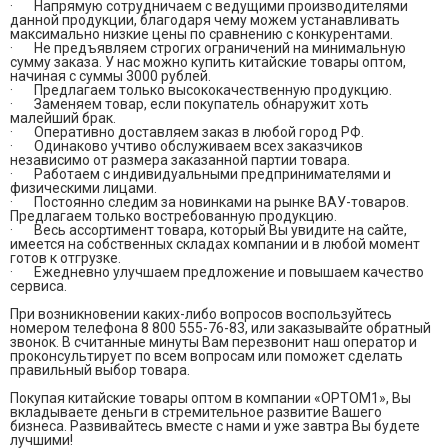
· Напрямую сотрудничаем с ведущими производителями
данной продукции, благодаря чему можем устанавливать
максимально низкие цены по сравнению с конкурентами.
· Не предъявляем строгих ограничений на минимальную
сумму заказа. У нас можно купить китайские товары оптом,
начиная с суммы 3000 рублей.
· Предлагаем только высококачественную продукцию.
· Заменяем товар, если покупатель обнаружит хоть
малейший брак.
· Оперативно доставляем заказ в любой город РФ.
· Одинаково учтиво обслуживаем всех заказчиков
независимо от размера заказанной партии товара.
· Работаем с индивидуальными предпринимателями и
физическими лицами.
· Постоянно следим за новинками на рынке ВАУ-товаров.
Предлагаем только востребованную продукцию.
· Весь ассортимент товара, который Вы увидите на сайте,
имеется на собственных складах компании и в любой момент
готов к отгрузке.
· Ежедневно улучшаем предложение и повышаем качество
сервиса.
При возникновении каких-либо вопросов воспользуйтесь
номером телефона 8 800 555-76-83, или заказывайте обратный
звонок. В считанные минуты Вам перезвонит наш оператор и
проконсультирует по всем вопросам или поможет сделать
правильный выбор товара.
Покупая китайские товары оптом в компании «OPTOM1», Вы
вкладываете деньги в стремительное развитие Вашего
бизнеса. Развивайтесь вместе с нами и уже завтра Вы будете
лучшими!