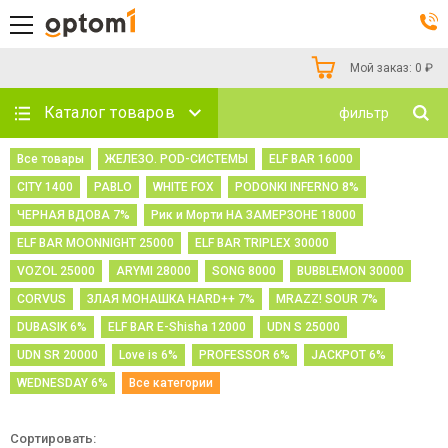
Мой заказ:
0
₽
Каталог товаров
фильтр
Все товары
ЖЕЛЕЗО. POD-СИСТЕМЫ
ELF BAR 16000
CITY 1400
PABLO
WHITE FOX
PODONKI INFERNO 8%
ЧЕРНАЯ ВДОВА 7%
Рик и Морти НА ЗАМЕРЗОНЕ 18000
ELF BAR MOONNIGHT 25000
ELF BAR TRIPLEX 30000
VOZOL 25000
ARYMI 28000
SONG 8000
BUBBLEMON 30000
CORVUS
ЗЛАЯ МОНАШКА HARD++ 7%
MRAZZ! SOUR 7%
DUBASIK 6%
ELF BAR E-Shisha 12000
UDN S 25000
UDN SR 20000
Love is 6%
PROFESSOR 6%
JACKPOT 6%
WEDNESDAY 6%
Все категории
Сортировать: