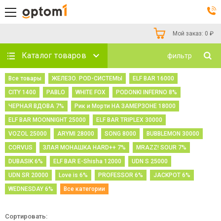
Мой заказ:
0
₽
Каталог товаров
фильтр
Все товары
ЖЕЛЕЗО. POD-СИСТЕМЫ
ELF BAR 16000
CITY 1400
PABLO
WHITE FOX
PODONKI INFERNO 8%
ЧЕРНАЯ ВДОВА 7%
Рик и Морти НА ЗАМЕРЗОНЕ 18000
ELF BAR MOONNIGHT 25000
ELF BAR TRIPLEX 30000
VOZOL 25000
ARYMI 28000
SONG 8000
BUBBLEMON 30000
CORVUS
ЗЛАЯ МОНАШКА HARD++ 7%
MRAZZ! SOUR 7%
DUBASIK 6%
ELF BAR E-Shisha 12000
UDN S 25000
UDN SR 20000
Love is 6%
PROFESSOR 6%
JACKPOT 6%
WEDNESDAY 6%
Все категории
Сортировать: