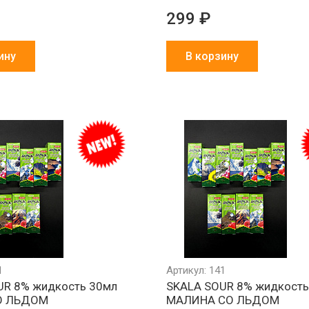
299 ₽
ину
В корзину
Обмен брака
Агрессивно
Более 1500
за наш счет
низкие цены
партнеров в 
и СНГ
1
Артикул: 141
UR 8% жидкость 30мл
SKALA SOUR 8% жидкость
О ЛЬДОМ
МАЛИНА СО ЛЬДОМ