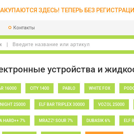
АКУПАЮТСЯ ЗДЕСЬ! ТЕПЕРЬ БЕЗ РЕГИСТРАЦИ
Контакты
ектронные устройства и жидко
AR 16000
CITY 1400
PABLO
WHITE FOX
PODO
NIGHT 25000
ELF BAR TRIPLEX 30000
VOZOL 25000
 HARD++ 7%
MRAZZ! SOUR 7%
DUBASIK 6%
ELF 