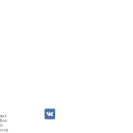
ных
 Вся
но
ется