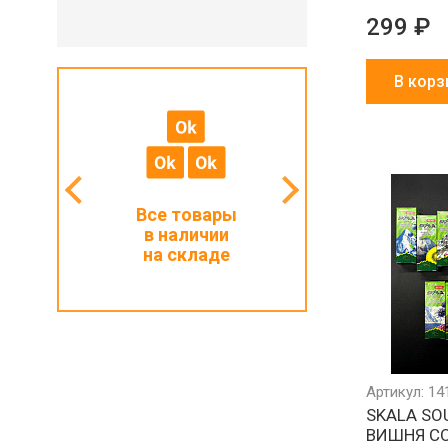
299 ₽
В корз
мальный
Все товары
Работаем с ИП
з 1000 ₽
в наличии
и физлицами
на складе
Артикул: 14
SKALA SO
ВИШНЯ С