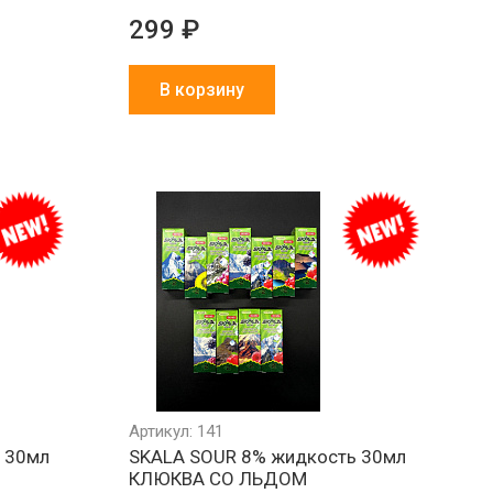
299 ₽
В корзину
Минимальный
Все товары
Работа
РФ
заказ 1000 ₽
в наличии
и физ
на складе
Артикул: 141
 30мл
SKALA SOUR 8% жидкость 30мл
КЛЮКВА СО ЛЬДОМ