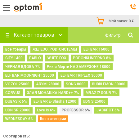
Мой заказ:
0
₽
Каталог товаров
фильтр
Все товары
ЖЕЛЕЗО. POD-СИСТЕМЫ
ELF BAR 16000
CITY 1400
PABLO
WHITE FOX
PODONKI INFERNO 8%
ЧЕРНАЯ ВДОВА 7%
Рик и Морти НА ЗАМЕРЗОНЕ 18000
ELF BAR MOONNIGHT 25000
ELF BAR TRIPLEX 30000
VOZOL 25000
ARYMI 28000
SONG 8000
BUBBLEMON 30000
CORVUS
ЗЛАЯ МОНАШКА HARD++ 7%
MRAZZ! SOUR 7%
DUBASIK 6%
ELF BAR E-Shisha 12000
UDN S 25000
UDN SR 20000
Love is 6%
PROFESSOR 6%
JACKPOT 6%
WEDNESDAY 6%
Все категории
Сортировать: