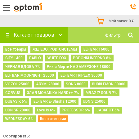
Мой заказ:
0
₽
Каталог товаров
фильтр
Все товары
ЖЕЛЕЗО. POD-СИСТЕМЫ
ELF BAR 16000
CITY 1400
PABLO
WHITE FOX
PODONKI INFERNO 8%
ЧЕРНАЯ ВДОВА 7%
Рик и Морти НА ЗАМЕРЗОНЕ 18000
ELF BAR MOONNIGHT 25000
ELF BAR TRIPLEX 30000
VOZOL 25000
ARYMI 28000
SONG 8000
BUBBLEMON 30000
CORVUS
ЗЛАЯ МОНАШКА HARD++ 7%
MRAZZ! SOUR 7%
DUBASIK 6%
ELF BAR E-Shisha 12000
UDN S 25000
UDN SR 20000
Love is 6%
PROFESSOR 6%
JACKPOT 6%
WEDNESDAY 6%
Все категории
Сортировать: