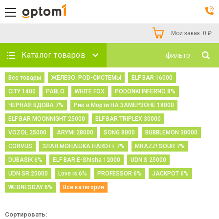
Мой заказ:
0
₽
Каталог товаров
фильтр
Все товары
ЖЕЛЕЗО. POD-СИСТЕМЫ
ELF BAR 16000
CITY 1400
PABLO
WHITE FOX
PODONKI INFERNO 8%
ЧЕРНАЯ ВДОВА 7%
Рик и Морти НА ЗАМЕРЗОНЕ 18000
ELF BAR MOONNIGHT 25000
ELF BAR TRIPLEX 30000
VOZOL 25000
ARYMI 28000
SONG 8000
BUBBLEMON 30000
CORVUS
ЗЛАЯ МОНАШКА HARD++ 7%
MRAZZ! SOUR 7%
DUBASIK 6%
ELF BAR E-Shisha 12000
UDN S 25000
UDN SR 20000
Love is 6%
PROFESSOR 6%
JACKPOT 6%
WEDNESDAY 6%
Все категории
Сортировать: