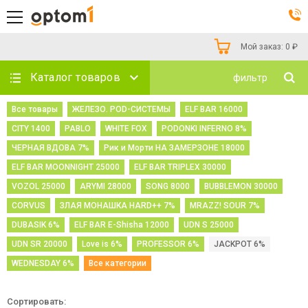
Мой заказ:
0
₽
Каталог товаров
фильтр
Все товары
ЖЕЛЕЗО. POD-СИСТЕМЫ
ELF BAR 16000
CITY 1400
PABLO
WHITE FOX
PODONKI INFERNO 8%
ЧЕРНАЯ ВДОВА 7%
Рик и Морти НА ЗАМЕРЗОНЕ 18000
ELF BAR MOONNIGHT 25000
ELF BAR TRIPLEX 30000
VOZOL 25000
ARYMI 28000
SONG 8000
BUBBLEMON 30000
CORVUS
ЗЛАЯ МОНАШКА HARD++ 7%
MRAZZ! SOUR 7%
DUBASIK 6%
ELF BAR E-Shisha 12000
UDN S 25000
UDN SR 20000
Love is 6%
PROFESSOR 6%
JACKPOT 6%
WEDNESDAY 6%
Все категории
Сортировать: