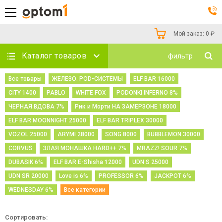
Мой заказ:
0
₽
Каталог товаров
фильтр
Все товары
ЖЕЛЕЗО. POD-СИСТЕМЫ
ELF BAR 16000
CITY 1400
PABLO
WHITE FOX
PODONKI INFERNO 8%
ЧЕРНАЯ ВДОВА 7%
Рик и Морти НА ЗАМЕРЗОНЕ 18000
ELF BAR MOONNIGHT 25000
ELF BAR TRIPLEX 30000
VOZOL 25000
ARYMI 28000
SONG 8000
BUBBLEMON 30000
CORVUS
ЗЛАЯ МОНАШКА HARD++ 7%
MRAZZ! SOUR 7%
DUBASIK 6%
ELF BAR E-Shisha 12000
UDN S 25000
UDN SR 20000
Love is 6%
PROFESSOR 6%
JACKPOT 6%
WEDNESDAY 6%
Все категории
Сортировать: