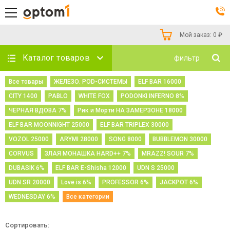
Мой заказ:
0
₽
Каталог товаров
фильтр
Все товары
ЖЕЛЕЗО. POD-СИСТЕМЫ
ELF BAR 16000
CITY 1400
PABLO
WHITE FOX
PODONKI INFERNO 8%
ЧЕРНАЯ ВДОВА 7%
Рик и Морти НА ЗАМЕРЗОНЕ 18000
ELF BAR MOONNIGHT 25000
ELF BAR TRIPLEX 30000
VOZOL 25000
ARYMI 28000
SONG 8000
BUBBLEMON 30000
CORVUS
ЗЛАЯ МОНАШКА HARD++ 7%
MRAZZ! SOUR 7%
DUBASIK 6%
ELF BAR E-Shisha 12000
UDN S 25000
UDN SR 20000
Love is 6%
PROFESSOR 6%
JACKPOT 6%
WEDNESDAY 6%
Все категории
Сортировать: