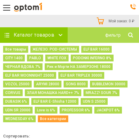
Мой заказ:
0
₽
Каталог товаров
фильтр
Все товары
ЖЕЛЕЗО. POD-СИСТЕМЫ
ELF BAR 16000
CITY 1400
PABLO
WHITE FOX
PODONKI INFERNO 8%
ЧЕРНАЯ ВДОВА 7%
Рик и Морти НА ЗАМЕРЗОНЕ 18000
ELF BAR MOONNIGHT 25000
ELF BAR TRIPLEX 30000
VOZOL 25000
ARYMI 28000
SONG 8000
BUBBLEMON 30000
CORVUS
ЗЛАЯ МОНАШКА HARD++ 7%
MRAZZ! SOUR 7%
DUBASIK 6%
ELF BAR E-Shisha 12000
UDN S 25000
UDN SR 20000
Love is 6%
PROFESSOR 6%
JACKPOT 6%
WEDNESDAY 6%
Все категории
Сортировать: