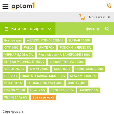
Мой заказ:
0
₽
Каталог товаров
фильтр
Все товары
ЖЕЛЕЗО. POD-СИСТЕМЫ
ELF BAR 16000
CITY 1400
PABLO
WHITE FOX
PODONKI INFERNO 8%
ЧЕРНАЯ ВДОВА 7%
Рик и Морти НА ЗАМЕРЗОНЕ 18000
ELF BAR MOONNIGHT 25000
ELF BAR TRIPLEX 30000
VOZOL 25000
ARYMI 28000
SONG 8000
BUBBLEMON 30000
CORVUS
ЗЛАЯ МОНАШКА HARD++ 7%
MRAZZ! SOUR 7%
DUBASIK 6%
ELF BAR E-Shisha 12000
UDN S 25000
UDN SR 20000
Love is 6%
PROFESSOR 6%
JACKPOT 6%
WEDNESDAY 6%
Все категории
Сортировать: