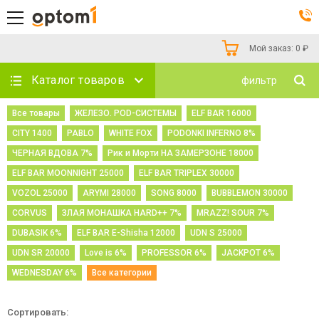
Мой заказ:
0
₽
Каталог товаров
фильтр
Все товары
ЖЕЛЕЗО. POD-СИСТЕМЫ
ELF BAR 16000
CITY 1400
PABLO
WHITE FOX
PODONKI INFERNO 8%
ЧЕРНАЯ ВДОВА 7%
Рик и Морти НА ЗАМЕРЗОНЕ 18000
ELF BAR MOONNIGHT 25000
ELF BAR TRIPLEX 30000
VOZOL 25000
ARYMI 28000
SONG 8000
BUBBLEMON 30000
CORVUS
ЗЛАЯ МОНАШКА HARD++ 7%
MRAZZ! SOUR 7%
DUBASIK 6%
ELF BAR E-Shisha 12000
UDN S 25000
UDN SR 20000
Love is 6%
PROFESSOR 6%
JACKPOT 6%
WEDNESDAY 6%
Все категории
Сортировать: