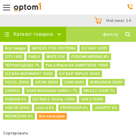
Мой заказ:
0
₽
Каталог товаров
фильтр
Все товары
ЖЕЛЕЗО. POD-СИСТЕМЫ
ELF BAR 16000
CITY 1400
PABLO
WHITE FOX
PODONKI INFERNO 8%
ЧЕРНАЯ ВДОВА 7%
Рик и Морти НА ЗАМЕРЗОНЕ 18000
ELF BAR MOONNIGHT 25000
ELF BAR TRIPLEX 30000
VOZOL 25000
ARYMI 28000
SONG 8000
BUBBLEMON 30000
CORVUS
ЗЛАЯ МОНАШКА HARD++ 7%
MRAZZ! SOUR 7%
DUBASIK 6%
ELF BAR E-Shisha 12000
UDN S 25000
UDN SR 20000
Love is 6%
PROFESSOR 6%
JACKPOT 6%
WEDNESDAY 6%
Все категории
Сортировать: