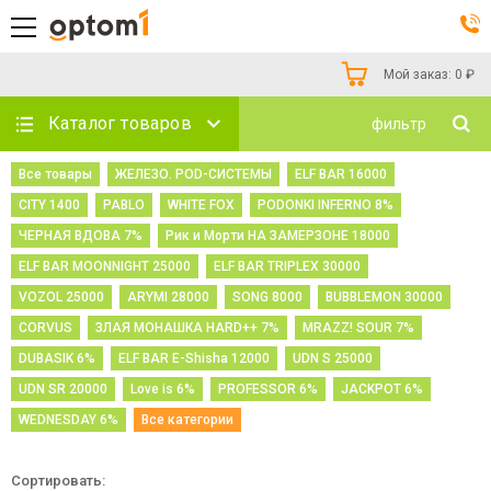
Мой заказ:
0
₽
Каталог товаров
фильтр
Все товары
ЖЕЛЕЗО. POD-СИСТЕМЫ
ELF BAR 16000
CITY 1400
PABLO
WHITE FOX
PODONKI INFERNO 8%
ЧЕРНАЯ ВДОВА 7%
Рик и Морти НА ЗАМЕРЗОНЕ 18000
ELF BAR MOONNIGHT 25000
ELF BAR TRIPLEX 30000
VOZOL 25000
ARYMI 28000
SONG 8000
BUBBLEMON 30000
CORVUS
ЗЛАЯ МОНАШКА HARD++ 7%
MRAZZ! SOUR 7%
DUBASIK 6%
ELF BAR E-Shisha 12000
UDN S 25000
UDN SR 20000
Love is 6%
PROFESSOR 6%
JACKPOT 6%
WEDNESDAY 6%
Все категории
Сортировать: