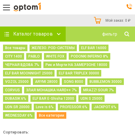
Мой заказ:
0
₽
Каталог товаров
фильтр
Все товары
ЖЕЛЕЗО. POD-СИСТЕМЫ
ELF BAR 16000
CITY 1400
PABLO
WHITE FOX
PODONKI INFERNO 8%
ЧЕРНАЯ ВДОВА 7%
Рик и Морти НА ЗАМЕРЗОНЕ 18000
ELF BAR MOONNIGHT 25000
ELF BAR TRIPLEX 30000
VOZOL 25000
ARYMI 28000
SONG 8000
BUBBLEMON 30000
CORVUS
ЗЛАЯ МОНАШКА HARD++ 7%
MRAZZ! SOUR 7%
DUBASIK 6%
ELF BAR E-Shisha 12000
UDN S 25000
UDN SR 20000
Love is 6%
PROFESSOR 6%
JACKPOT 6%
WEDNESDAY 6%
Все категории
Сортировать: