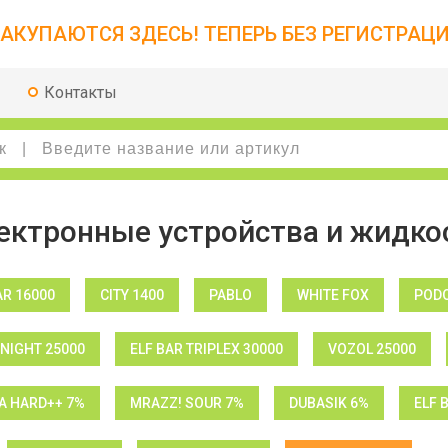
АКУПАЮТСЯ ЗДЕСЬ! ТЕПЕРЬ БЕЗ РЕГИСТРАЦИ
Контакты
ектронные устройства и жидко
AR 16000
CITY 1400
PABLO
WHITE FOX
PODO
NIGHT 25000
ELF BAR TRIPLEX 30000
VOZOL 25000
 HARD++ 7%
MRAZZ! SOUR 7%
DUBASIK 6%
ELF 