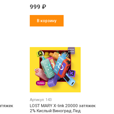
999 ₽
В корзину
Минимальный
Все товары
Работа
РФ
заказ 1000 ₽
в наличии
и физ
на складе
Артикул: 143
затяжек
LOST MARY X-link 20000 затяжек
2% Кислый Виноград Лед