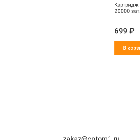
Картридж 
20000 зат
699 ₽
В корз
zakaz@optom1.ru