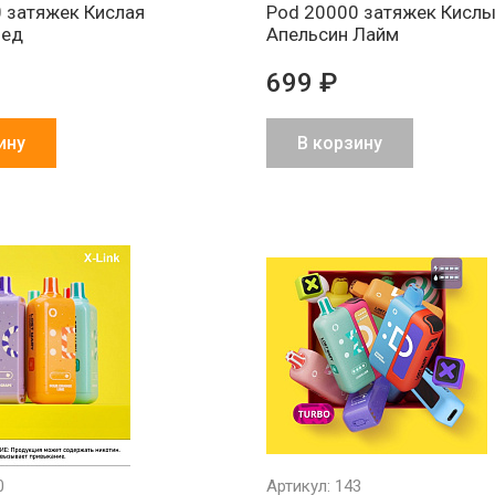
 затяжек Кислая
Pod 20000 затяжек Кисл
Лед
Апельсин Лайм
699 ₽
ину
В корзину
0
Артикул: 143