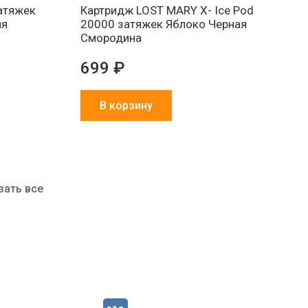
затяжек
Картридж LOST MARY X- Ice Pod
йя
20000 затяжек Яблоко Черная
Смородина
699 ₽
В корзину
зать все