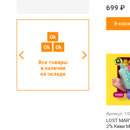
699 ₽
В корз
мальный
Все товары
Работаем с ИП
з 1000 ₽
в наличии
и физлицами
на складе
Артикул: 14
LOST MARY
2% Киви М