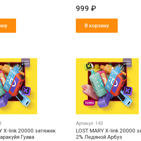
999 ₽
ину
В корзину
Обмен брака
Агрессивно
Более 1500
за наш счет
низкие цены
партнеров в 
и СНГ
3
Артикул: 143
 X-link 20000 затяжек
LOST MARY X-link 20000 
аракуйя Гуава
2% Ледяной Арбуз