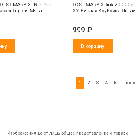
LOST MARY X- Nic Pod
LOST MARY X-link 20000 
яжек Горная Мята
2% Кислая Клубника Пита
999 ₽
ину
В корзину
1
2
3
4
5
Пока
Изображения дают лишь общее представление о товаре.