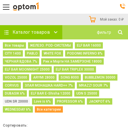
Мой заказ:
0
₽
Каталог товаров
фильтр
Все товары
ЖЕЛЕЗО. POD-СИСТЕМЫ
ELF BAR 16000
CITY 1400
PABLO
WHITE FOX
PODONKI INFERNO 8%
ЧЕРНАЯ ВДОВА 7%
Рик и Морти НА ЗАМЕРЗОНЕ 18000
ELF BAR MOONNIGHT 25000
ELF BAR TRIPLEX 30000
VOZOL 25000
ARYMI 28000
SONG 8000
BUBBLEMON 30000
CORVUS
ЗЛАЯ МОНАШКА HARD++ 7%
MRAZZ! SOUR 7%
DUBASIK 6%
ELF BAR E-Shisha 12000
UDN S 25000
UDN SR 20000
Love is 6%
PROFESSOR 6%
JACKPOT 6%
WEDNESDAY 6%
Все категории
Сортировать: