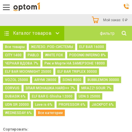
Мой заказ:
0
₽
Каталог товаров
фильтр
Все товары
ЖЕЛЕЗО. POD-СИСТЕМЫ
ELF BAR 16000
CITY 1400
PABLO
WHITE FOX
PODONKI INFERNO 8%
ЧЕРНАЯ ВДОВА 7%
Рик и Морти НА ЗАМЕРЗОНЕ 18000
ELF BAR MOONNIGHT 25000
ELF BAR TRIPLEX 30000
VOZOL 25000
ARYMI 28000
SONG 8000
BUBBLEMON 30000
CORVUS
ЗЛАЯ МОНАШКА HARD++ 7%
MRAZZ! SOUR 7%
DUBASIK 6%
ELF BAR E-Shisha 12000
UDN S 25000
UDN SR 20000
Love is 6%
PROFESSOR 6%
JACKPOT 6%
WEDNESDAY 6%
Все категории
Сортировать: