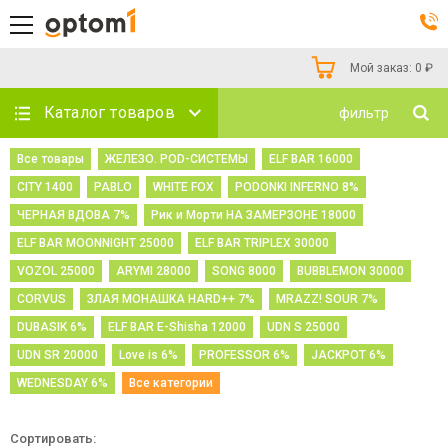
Мой заказ:
0
₽
Каталог товаров
фильтр
Все товары
ЖЕЛЕЗО. POD-СИСТЕМЫ
ELF BAR 16000
CITY 1400
PABLO
WHITE FOX
PODONKI INFERNO 8%
ЧЕРНАЯ ВДОВА 7%
Рик и Морти НА ЗАМЕРЗОНЕ 18000
ELF BAR MOONNIGHT 25000
ELF BAR TRIPLEX 30000
VOZOL 25000
ARYMI 28000
SONG 8000
BUBBLEMON 30000
CORVUS
ЗЛАЯ МОНАШКА HARD++ 7%
MRAZZ! SOUR 7%
DUBASIK 6%
ELF BAR E-Shisha 12000
UDN S 25000
UDN SR 20000
Love is 6%
PROFESSOR 6%
JACKPOT 6%
WEDNESDAY 6%
Все категории
Сортировать: