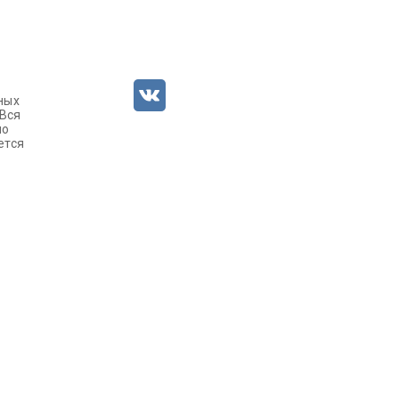
ных
 Вся
но
ется