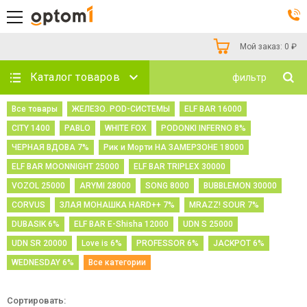
Мой заказ:
0
₽
Каталог товаров
фильтр
Все товары
ЖЕЛЕЗО. POD-СИСТЕМЫ
ELF BAR 16000
CITY 1400
PABLO
WHITE FOX
PODONKI INFERNO 8%
ЧЕРНАЯ ВДОВА 7%
Рик и Морти НА ЗАМЕРЗОНЕ 18000
ELF BAR MOONNIGHT 25000
ELF BAR TRIPLEX 30000
VOZOL 25000
ARYMI 28000
SONG 8000
BUBBLEMON 30000
CORVUS
ЗЛАЯ МОНАШКА HARD++ 7%
MRAZZ! SOUR 7%
DUBASIK 6%
ELF BAR E-Shisha 12000
UDN S 25000
UDN SR 20000
Love is 6%
PROFESSOR 6%
JACKPOT 6%
WEDNESDAY 6%
Все категории
Сортировать: