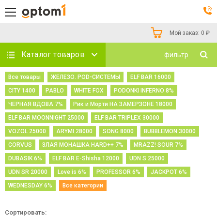
Мой заказ:
0
₽
Каталог товаров
фильтр
Все товары
ЖЕЛЕЗО. POD-СИСТЕМЫ
ELF BAR 16000
CITY 1400
PABLO
WHITE FOX
PODONKI INFERNO 8%
ЧЕРНАЯ ВДОВА 7%
Рик и Морти НА ЗАМЕРЗОНЕ 18000
ELF BAR MOONNIGHT 25000
ELF BAR TRIPLEX 30000
VOZOL 25000
ARYMI 28000
SONG 8000
BUBBLEMON 30000
CORVUS
ЗЛАЯ МОНАШКА HARD++ 7%
MRAZZ! SOUR 7%
DUBASIK 6%
ELF BAR E-Shisha 12000
UDN S 25000
UDN SR 20000
Love is 6%
PROFESSOR 6%
JACKPOT 6%
WEDNESDAY 6%
Все категории
Сортировать: