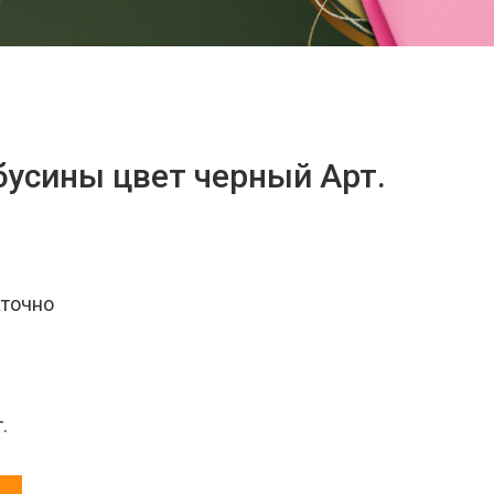
бусины цвет черный Арт.
аточно
.