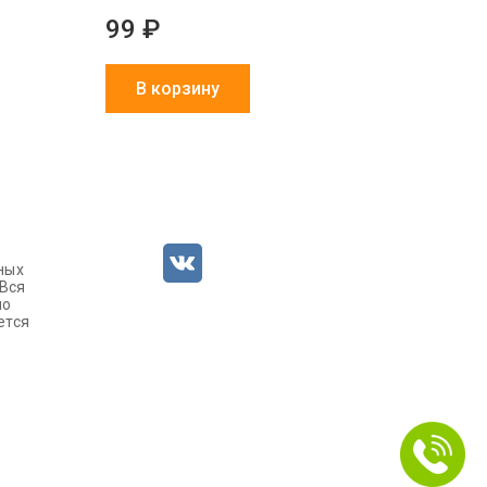
99 ₽
В корзину
ных
 Вся
но
ется