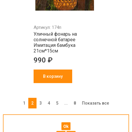
Артикул: 174п
Уличный фонарь на
солнечной батарее
Имитация бамбука
21см*15см
990 ₽
В корзину
1
2
3
4
5
...
8
Показать все