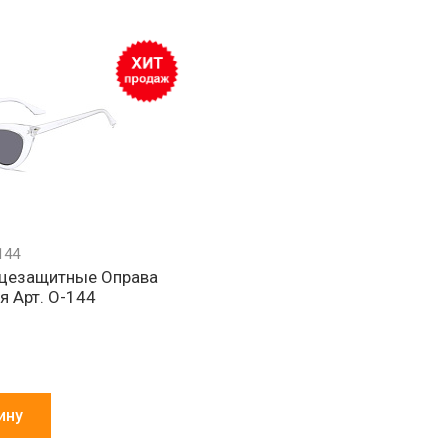
144
нцезащитные Оправа
я Арт. О-144
ину