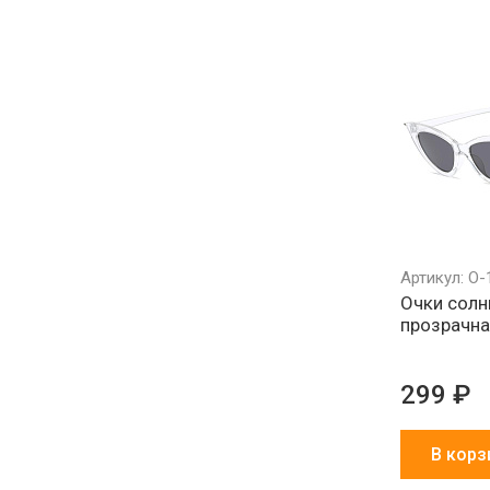
Артикул: О-
Очки сол
прозрачна
299 ₽
В корз