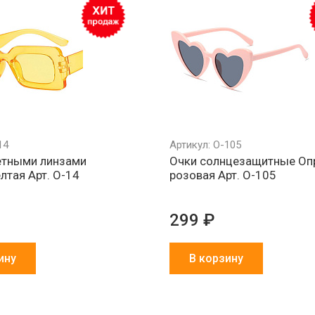
14
Артикул: О-105
етными линзами
Очки солнцезащитные Оп
лтая Арт. О-14
розовая Арт. О-105
299 ₽
ину
В корзину