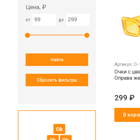
Цена, ₽
от
до
Найти
Артикул: О-
Очки с цв
Оправа же
Сбросить фильтры
299 ₽
В корз