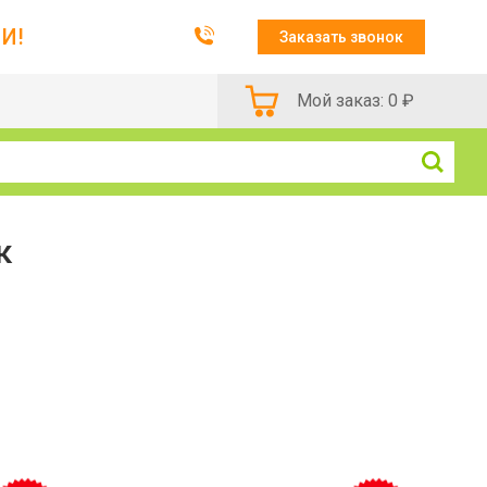
И!
Заказать звонок
Мой заказ:
0
₽
к