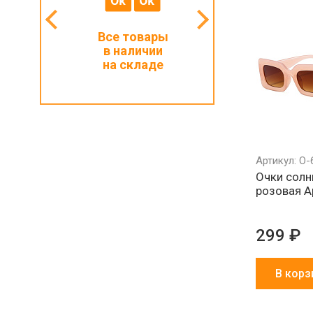
мальный
Все товары
Работаем с ИП
з 1000 ₽
в наличии
и физлицами
на складе
Артикул: О-
Очки сол
розовая А
299 ₽
В корз