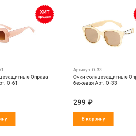
Обмен брака
Агрессивно
Более 1500
за наш счет
низкие цены
партнеров в 
и СНГ
61
Артикул: О-33
нцезащитные Оправа
Очки солнцезащитные Оп
рт. О-61
бежевая Арт. О-33
299 ₽
ину
В корзину