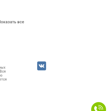
Показать все
ных
 Вся
но
ется