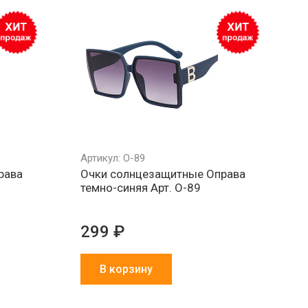
Минимальный
Все товары
Работа
РФ
заказ 1000 ₽
в наличии
и физ
на складе
Артикул: О-89
рава
Очки солнцезащитные Оправа
темно-синяя Арт. О-89
299 ₽
В корзину