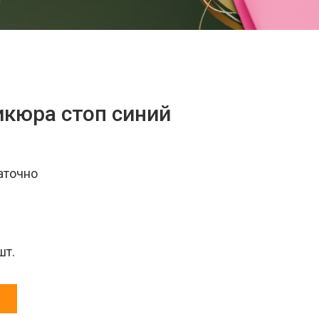
икюра стоп синий
аточно
шт.