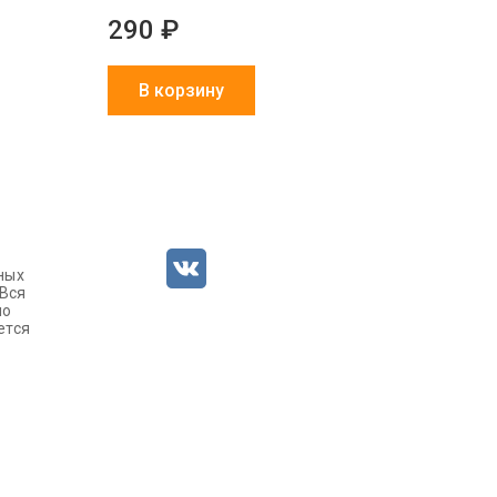
290 ₽
В корзину
ных
 Вся
но
ется